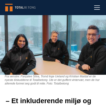
Fra venstre: Panjalee Silva, Trond Inge Ueland og Kristian Maldal er de
nyeste tilskuddene til Totalbetong. Ute er det guffent vintervær, men de har
allerede funnet seg godt til rette. Foto: Totalbetong
– Et inkluderende miljø og