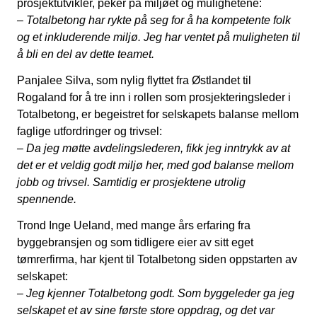
prosjektutvikler, peker på miljøet og mulighetene:
– Totalbetong har rykte på seg for å ha kompetente folk
og et inkluderende miljø. Jeg har ventet på muligheten til
å bli en del av dette teamet.
Panjalee Silva, som nylig flyttet fra Østlandet til
Rogaland for å tre inn i rollen som prosjekteringsleder i
Totalbetong, er begeistret for selskapets balanse mellom
faglige utfordringer og trivsel:
– Da jeg møtte avdelingslederen, fikk jeg inntrykk av at
det er et veldig godt miljø her, med god balanse mellom
jobb og trivsel. Samtidig er prosjektene utrolig
spennende.
Trond Inge Ueland, med mange års erfaring fra
byggebransjen og som tidligere eier av sitt eget
tømrerfirma, har kjent til Totalbetong siden oppstarten av
selskapet:
– Jeg kjenner Totalbetong godt. Som byggeleder ga jeg
selskapet et av sine første store oppdrag, og det var