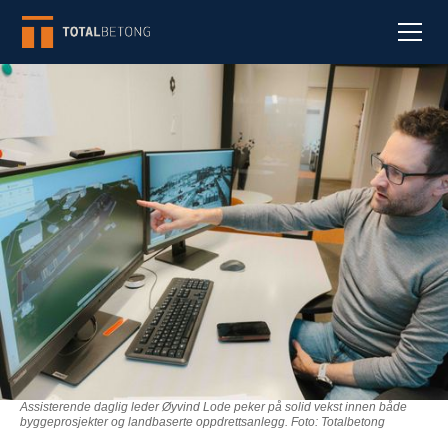
Assisterende daglig leder Øyvind Lode peker på solid vekst innen både
byggeprosjekter og landbaserte oppdrettsanlegg. Foto: Totalbetong