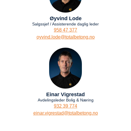
Øyvind Lode
Salgssjef / Assisterende daglig leder
958 47 377
oyvind.lode@totalbetong.no
Einar Vigrestad
Avdelingsleder Bolig & Næring
932 39 774
einar.vigrestad@totalbetong.no